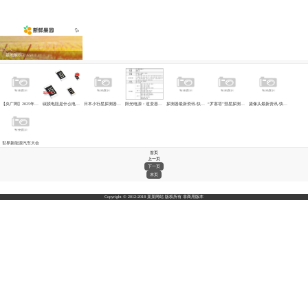
基地展示
CASE
【央广网】2025年创新领域盘点——创新
碳膜电阻是什么电阻？碳膜的特点及分类
日本小行星探测器进入回归地球轨道
阳光电源：逆变器连续10年领跑25年上半
探测器最新资讯-快科技--科技改变未来
“罗塞塔”彗星探测器将最后一次飞掠地球
摄像头最新资讯-快科技--科技改变未来
世界新能源汽车大会
首页
上一页
下一页
末页
Copyright © 2012-2018 某某网站 版权所有 非商用版本