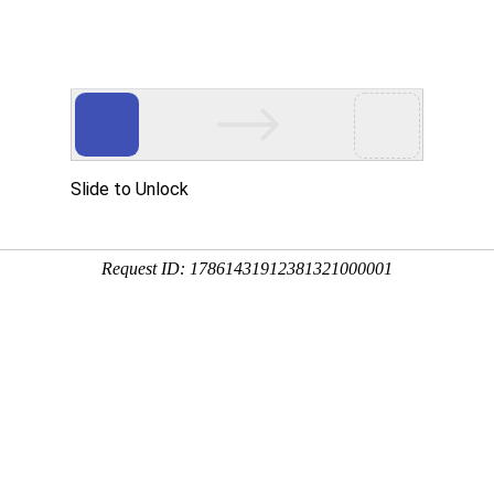
网站首页
关于我们
新闻动态
产品中